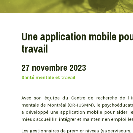
Centres d’études
Centre québécois de référence à
l’approche IPT
Une application mobile pou
Centre d’étude clinique sur les troubles
travail
obsessionnels-compulsifs
Centre d'études sur la réadaptation, le
rétablissement et l'insertion sociale
(CÉRRIS)
27 novembre 2023
Centre d’étude sur le trauma (CET)
Santé mentale et travail
Centre d’études sur le stress humain
(CESH)
Centre d’études en sciences de la
Avec son équipe du Centre de recherche de l’Ins
communication non verbale (CESCNOV)
mentale de Montréal (CR-IUSMM), le psychoéducat
a développé une application mobile pour aider le
mieux accueillir, intégrer et maintenir en emploi le
Les gestionnaires de premier niveau (superviseurs, c