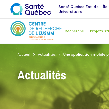
Santé Québec Est-de-l'Île
Universitaire
Recherche
Projets st
Fil
Accueil
Actualités
Une application mobile p
Axes de recherche
Centre Axel
Emplois et stages
Nouvelles
d'Ariane
Recherche en neurosciences et santé
Actualités
mentale
Recherche sur la santé des populations
Recherche clinique
Recherche sur les pratiques en santé
Alliance en santé mentale au
mentale et mobilisation des connaissances
Québec