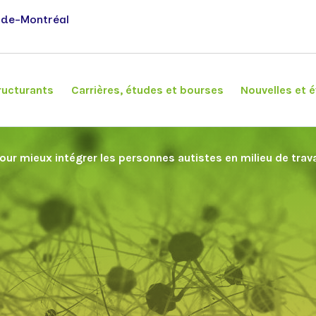
-de-Montréal
ructurants
Carrières, études et bourses
Nouvelles et
our mieux intégrer les personnes autistes en milieu de trava
Chercheurs
Banque Signature
Association étudiante
Événements
Chercheurs réguliers et associés
Tableau de bord
Chercheurs émérites