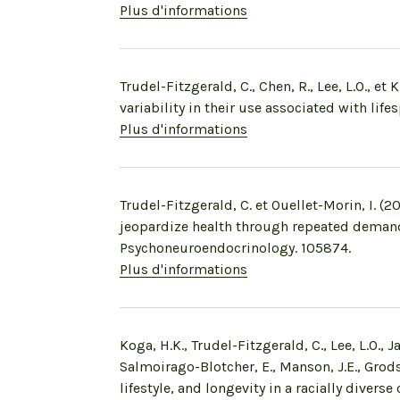
Plus d'informations
Trudel-Fitzgerald, C., Chen, R., Lee, L.O., e
variability in their use associated with lif
Plus d'informations
Trudel-Fitzgerald, C. et Ouellet-Morin, I. (2
jeopardize health through repeated demand
Psychoneuroendocrinology. 105874.
Plus d'informations
Koga, H.K., Trudel-Fitzgerald, C., Lee, L.O., J
Salmoirago-Blotcher, E., Manson, J.E., Grod
lifestyle, and longevity in a racially diver