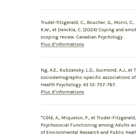
Trudel-fitzgerald, C., Boucher, G., Morin, C.
K.W., et Denckla, C. (2024) Coping and em
scoping review. Canadian Psychology.
Plus d'informations
Ng, A.E., Kubzansky, L.D., Guimond, A.J., et 
sociodemographic-specific associations of
Health Psychology. 43 10: 757-767.
Plus d'informations
*Côté, A., Miquelon, P., et Trudel-Fitzgerald
Psychosocial Functioning among Adults wit
of Environmental Research and Public Health