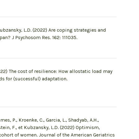
t Kubzansky, L.D. (2022) Are coping strategies and
espan? J Psychosom Res. 162: 111035.
022) The cost of resilience: How allostatic load may
s for (successful) adaptation.
ames, P., Kroenke, C., Garcia, L., Shadyab, A.H.,
stein, F., et Kubzansky, L.D. (2022) Optimism,
se cohort of women. Journal of the American Geriatrics