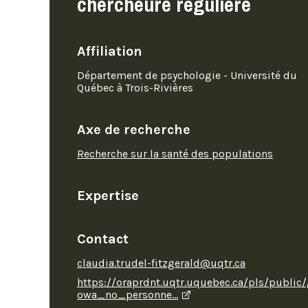
chercheure régulière
Affiliation
Département de psychologie - Université du
Québec à Trois-Rivières
Axe de recherche
Recherche sur la santé des populations
Expertise
Contact
claudia.trudel-fitzgerald@uqtr.ca
https://oraprdnt.uqtr.uquebec.ca/pls/publi
owa_no_personne…