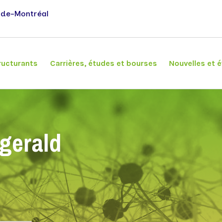
-de-Montréal
ructurants
Carrières, études et bourses
Nouvelles et
Chercheurs
Banque Signature
Association étudiante
Événements
zgerald
Chercheurs réguliers et associés
Tableau de bord
Chercheurs émérites
D