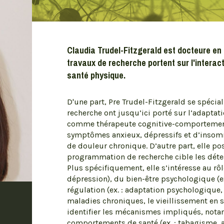
Chaires de recherche
Déficience intellectuelle et troubles du
Claudia Trudel-Fitzgerald est docteure en
comportement
travaux de recherche portent sur l'interac
Design pour la cybersanté mentale
santé physique.
Modulation hormonale des fonctions
cognitives et émotionnelles
D'une part, Pre Trudel-Fitzgerald se spécia
Origines développementales de la
vulnérabilité et de la résilience (Canada
recherche ont jusqu’ici porté sur l’adaptat
junior)
comme thérapeute cognitive-comportemental
symptômes anxieux, dépressifs et d’insomni
Neuroscience des systèmes et
neuroimagerie cognitive
de douleur chronique. D’autre part, elle po
programmation de recherche cible les déte
Réduction des inégalités sociales en
santé
Plus spécifiquement, elle s’intéresse au rôl
dépression), du bien-être psychologique (e
Santé mentale et travail
régulation (ex. : adaptation psychologique,
Schizophrénie (Eli Lilly Canada)
maladies chroniques, le vieillissement en sa
Sciences du sexe et du genre
identifier les mécanismes impliqués, nota
comportements de santé (ex. : tabagisme, ac
Stress humain (Canada senior)