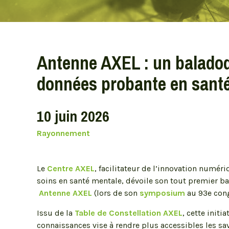
Centres d’études
Centre québécois de référence à
l’approche IPT
Antenne AXEL : un baladod
Centre d’étude clinique sur les troubles
données probante en sant
obsessionnels-compulsifs
Centre d'études sur la réadaptation, le
rétablissement et l'insertion sociale
(CÉRRIS)
10 juin 2026
Centre d’étude sur le trauma (CET)
Rayonnement
Centre d’études sur le stress humain
(CESH)
Centre d’études en sciences de la
Le
Centre AXEL
, facilitateur de l’innovation numéri
communication non verbale (CESCNOV)
soins en santé mentale, dévoile son tout premier ba
Antenne AXEL
(lors de son
symposium
au 93e cong
Issu de la
Table de Constellation AXEL
, cette initi
connaissances vise à rendre plus accessibles les sav