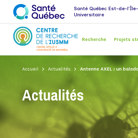
Santé Québec Est-de-l'Île
Universitaire
Recherche
Projets st
Fil
Accueil
Actualités
Antenne AXEL : un balad
Axes de recherche
Centre Axel
Emplois et stages
Nouvelles
d'Ariane
Recherche en neurosciences et santé
Actualités
mentale
Recherche sur la santé des populations
Recherche clinique
Recherche sur les pratiques en santé
Alliance en santé mentale au
mentale et mobilisation des connaissances
Québec