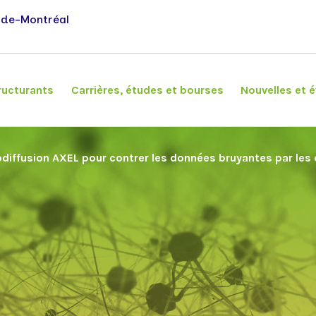
-de-Montréal
ructurants
Carrières, études et bourses
Nouvelles et
odiffusion AXEL pour contrer les données bruyantes par le
Chercheurs
Banque Signature
Association étudiante
Événements
Chercheurs réguliers et associés
Tableau de bord
Chercheurs émérites